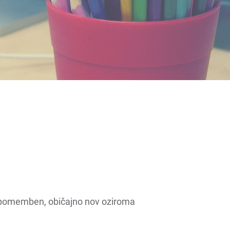
Prelistaj brošuro
mo pomemben, običajno nov oziroma