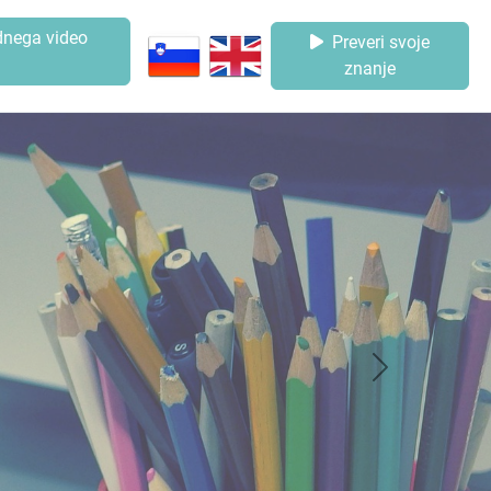
dnega video
Preveri svoje
a
znanje
Naslednji
Želiš izvedeti več?
Zakaj naj bo slovenščina tudi na moji dlani?