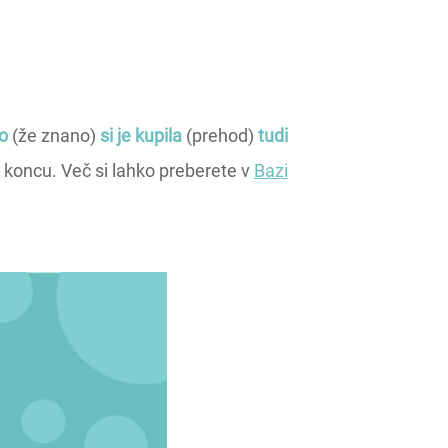
o
(že znano)
si je kupila
(prehod)
tudi
a koncu. Več si lahko preberete v
Bazi