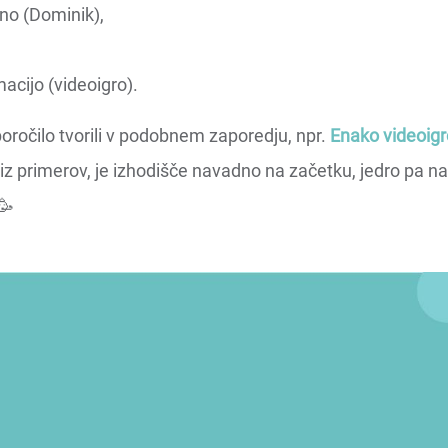
ano (Dominik),
acijo (videoigro).
sporočilo tvorili v podobnem zaporedju, npr.
Enako videoigr
 iz primerov, je izhodišče navadno na začetku, jedro pa n
🥳