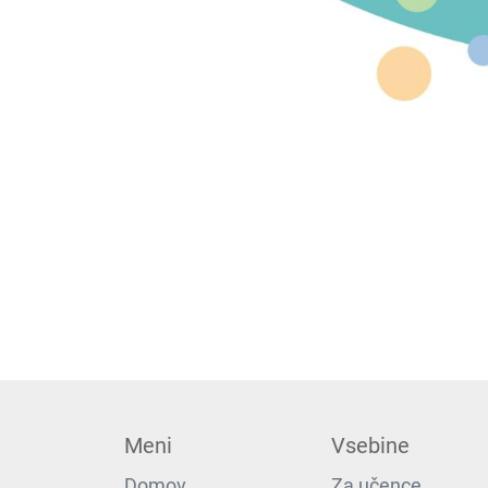
Meni
Vsebine
Domov
Za učence