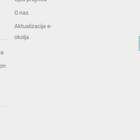
O nas
Aktualizacija e-
okolja
ca
ori