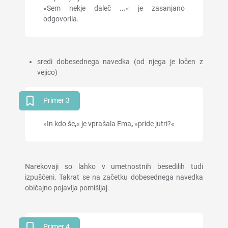
»Sem nekje daleč
...
« je zasanjano
odgovorila.
sredi dobesednega navedka (od njega je ločen z
vejico)
Primer 3
»In kdo še
,
« je vprašala Ema
,
»pride jutri?«
Narekovaji so lahko v umetnostnih besedilih tudi
izpuščeni. Takrat se na začetku dobesednega navedka
običajno pojavlja pomišljaj.
Primer 4