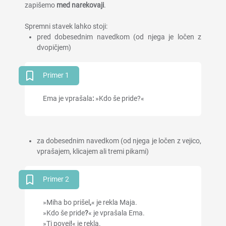
zapišemo
med narekovaji
.
Spremni stavek lahko stoji:
pred dobesednim navedkom (od njega je ločen z
dvopičjem)
Primer 1
Ema je vprašala
:
»Kdo še pride?«
za dobesednim navedkom (od njega je ločen z vejico,
vprašajem, klicajem ali tremi pikami)
Primer 2
»Miha bo prišel
,
« je rekla Maja.
»Kdo še pride
?
« je vprašala Ema.
»Ti povej
!
« je rekla.