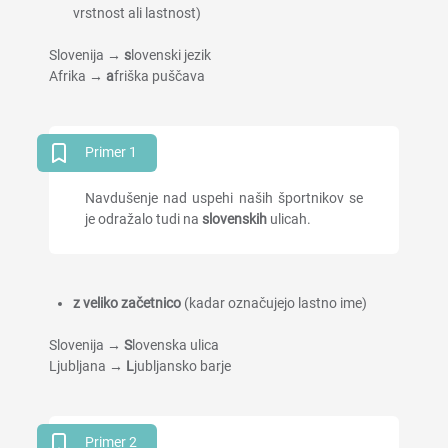
vrstnost ali lastnost)
Slovenija →
s
lovenski jezik
Afrika →
a
friška puščava
Primer 1
Navdušenje nad uspehi naših športnikov se
je odražalo tudi na
slovenskih
ulicah.
z veliko začetnico
(kadar označujejo lastno ime)
Slovenija →
S
lovenska ulica
Ljubljana →
L
jubljansko barje
Primer 2