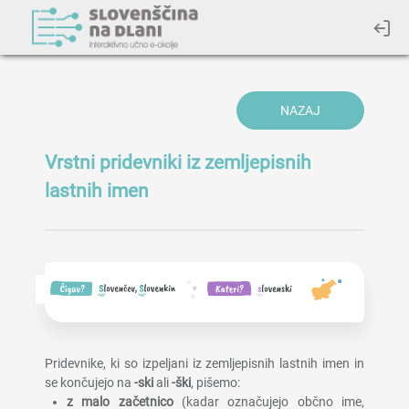
NAZAJ
Vrstni pridevniki iz zemljepisnih
lastnih imen
Pridevnike, ki so izpeljani iz zemljepisnih lastnih imen in
se končujejo na
-ski
ali
-ški
, pišemo:
z malo začetnico
(kadar označujejo občno ime,