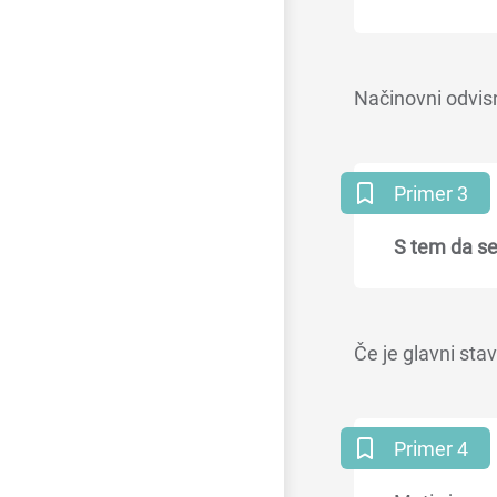
Načinovni odvisni
Primer 3
S tem da se 
Če je glavni sta
Primer 4