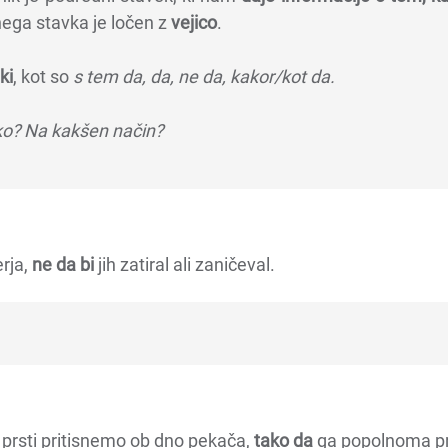
nega stavka je ločen z
vejico
.
ki
, kot so
s tem da, da, ne da, kakor/kot da.
o? Na kakšen način?
rja,
ne da bi
jih zatiral ali zaničeval.
prsti pritisnemo ob dno pekača,
tako da
ga popolnoma pr