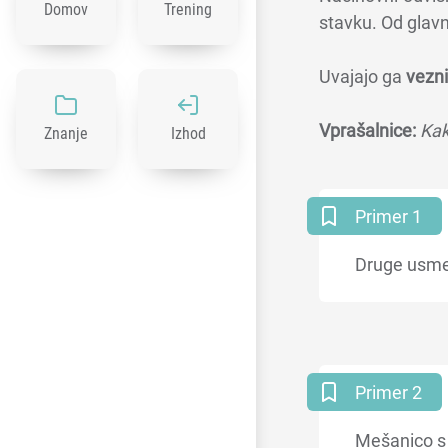
Domov
Trening
stavku. Od glav
Uvajajo ga
vezni
Vprašalnice:
Kak
Znanje
Izhod
Primer 1
Druge usme
Primer 2
Mešanico s 