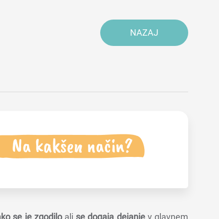
NAZAJ
ko se je zgodilo
ali
se dogaja dejanje
v glavnem