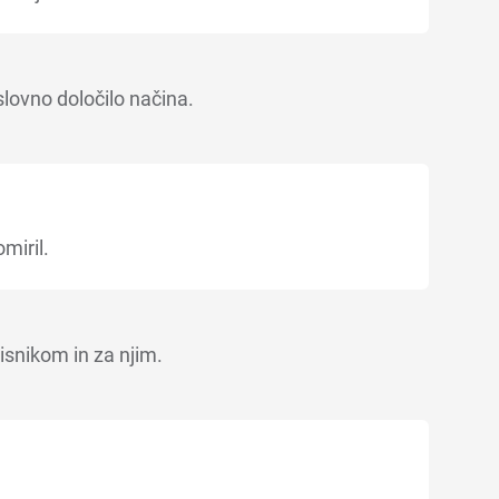
slovno določilo načina.
omiril.
isnikom in za njim.