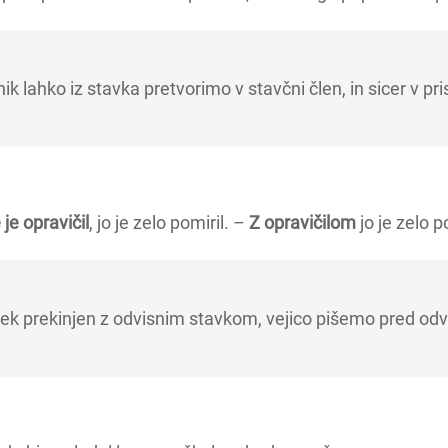
k lahko iz stavka pretvorimo v stavčni člen, in sicer v pri
je opravičil
, jo je zelo pomiril. –
Z opravičilom
jo je zelo p
vek prekinjen z odvisnim stavkom, vejico pišemo pred odv