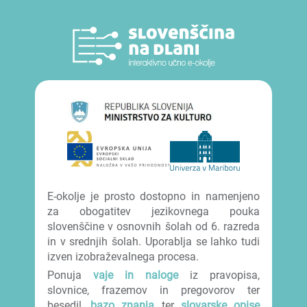
E-okolje je prosto dostopno in namenjeno
za obogatitev jezikovnega pouka
slovenščine v osnovnih šolah od 6. razreda
in v srednjih šolah. Uporablja se lahko tudi
izven izobraževalnega procesa.
Ponuja
vaje in naloge
iz pravopisa,
slovnice, frazemov in pregovorov ter
besedil,
bazo znanja
ter
slovarske opise