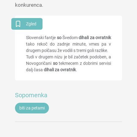
konkurenca.
Zgled
Slovenski fantje
so
Švedom
dihali za ovratnik
tako rekoč do zadnje minute, vmes pa v
drugem polčasu že vodili s tremi goli razlike.
Tudi v drugem nizu je bil začetek podoben, a
Novogoričani
so
tekmecem z dobrimi servisi
dalj časa
dihali za ovratnik
.
Sopomenka
biti za petami