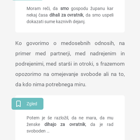
Moram reči, da
smo
gospodu županu kar
nekaj časa
dihali za ovratnik
, da smo uspeli
dokazati sume kaznivih dejanj.
Ko govorimo o medosebnih odnosih, na
primer med partnerji, med nadrejenim in
podrejenimi, med starši in otroki, s frazemom
opozorimo na omejevanje svobode ali na to,
da kdo nima potrebnega miru.
Zgled
Potem je še razložil, da ne mara, da mu
ženske
dihajo za ovratnik
, da je rad
svoboden …