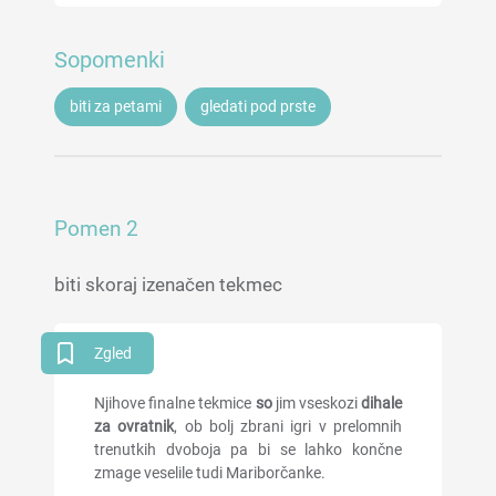
Sopomenki
biti za petami
gledati pod prste
Pomen 2
biti skoraj izenačen tekmec
Zgled
Njihove finalne tekmice
so
jim vseskozi
dihale
za ovratnik
, ob bolj zbrani igri v prelomnih
trenutkih dvoboja pa bi se lahko končne
zmage veselile tudi Mariborčanke.