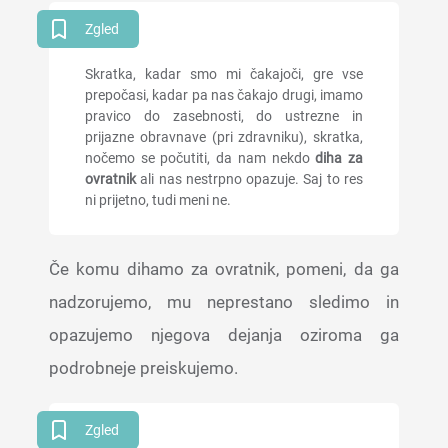
Zgled
Skratka, kadar smo mi čakajoči, gre vse
prepočasi, kadar pa nas čakajo drugi, imamo
pravico do zasebnosti, do ustrezne in
prijazne obravnave (pri zdravniku), skratka,
nočemo se počutiti, da nam nekdo
diha za
ovratnik
ali nas nestrpno opazuje. Saj to res
ni prijetno, tudi meni ne.
Če komu dihamo za ovratnik, pomeni, da ga
nadzorujemo, mu neprestano sledimo in
opazujemo njegova dejanja oziroma ga
podrobneje preiskujemo.
Zgled