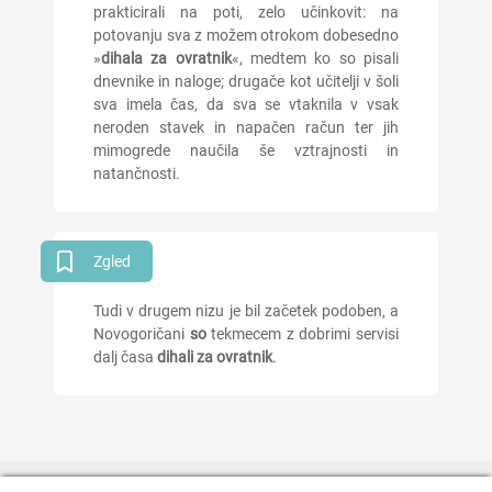
prakticirali na poti, zelo učinkovit: na
potovanju sva z možem otrokom dobesedno
»
dihala za ovratnik
«, medtem ko so pisali
dnevnike in naloge; drugače kot učitelji v šoli
sva imela čas, da sva se vtaknila v vsak
neroden stavek in napačen račun ter jih
mimogrede naučila še vztrajnosti in
natančnosti.
Zgled
Tudi v drugem nizu je bil začetek podoben, a
Novogoričani
so
tekmecem z dobrimi servisi
dalj časa
dihali za ovratnik
.