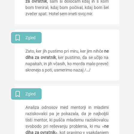
za ovratnik
, sam si določam kdaj in s kom
bom treniral, kdaj bom počival, kdaj bom šel
zvečer spat. Hotel sem imeti svoj mir.
Zgled
Zato, ker jih pustimo pri miru, ker jim nihče
ne
diha za ovratnik
, ker pustimo, da se učijo na
napakah, in jih včasih, ko morda malo preveč
skrenejo s poti, usmerimo nazaj /…/
Zgled
Analiza odnosov med mentorji in mladimi
raziskovalci pa je pokazala, da je najboljši
tisti mentor, ki pušča mlademu raziskovalcu
svobodo pri reševanju problema, ki mu »
ne
diha za ovratnik
«, kot pravimo v vsakdanjem