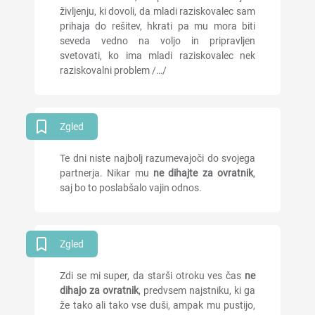
življenju, ki dovoli, da mladi raziskovalec sam
prihaja do rešitev, hkrati pa mu mora biti
seveda vedno na voljo in pripravljen
svetovati, ko ima mladi raziskovalec nek
raziskovalni problem /…/
Zgled
Te dni niste najbolj razumevajoči do svojega
partnerja. Nikar mu
ne dihajte za ovratnik
,
saj bo to poslabšalo vajin odnos.
Zgled
Zdi se mi super, da starši otroku ves čas
ne
dihajo za ovratnik
, predvsem najstniku, ki ga
že tako ali tako vse duši, ampak mu pustijo,