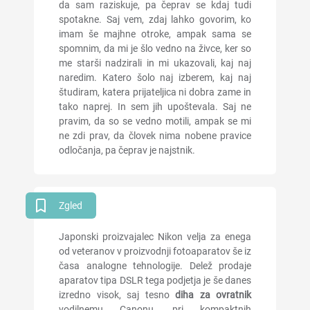
da sam raziskuje, pa čeprav se kdaj tudi
spotakne. Saj vem, zdaj lahko govorim, ko
imam še majhne otroke, ampak sama se
spomnim, da mi je šlo vedno na živce, ker so
me starši nadzirali in mi ukazovali, kaj naj
naredim. Katero šolo naj izberem, kaj naj
študiram, katera prijateljica ni dobra zame in
tako naprej. In sem jih upoštevala. Saj ne
pravim, da so se vedno motili, ampak se mi
ne zdi prav, da človek nima nobene pravice
odločanja, pa čeprav je najstnik.
Zgled
Japonski proizvajalec Nikon velja za enega
od veteranov v proizvodnji fotoaparatov še iz
časa analogne tehnologije. Delež prodaje
aparatov tipa DSLR tega podjetja je še danes
izredno visok, saj tesno
diha za ovratnik
vodilnemu Canonu, pri kompaktnih