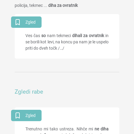
policija, tekmec ...
diha za ovratnik
Zgled
Ves čas
so
nam tekmeci
dihali za ovratnik
in
se borili kot levi, na koncu pa nam je le uspelo
priti do dveh točk /…/
Zgledi rabe
Zgled
Trenutno mi tako ustreza. Nihče mi
ne diha