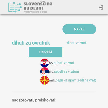
NAZAJ
dihati za ovratnik
dihati za vrat
FRAZEM
puhati za vrat
hrv.
sedeti za vratom
srb.
седи на врат (sedi na vrat)
mak.
nadzorovati, preiskovati