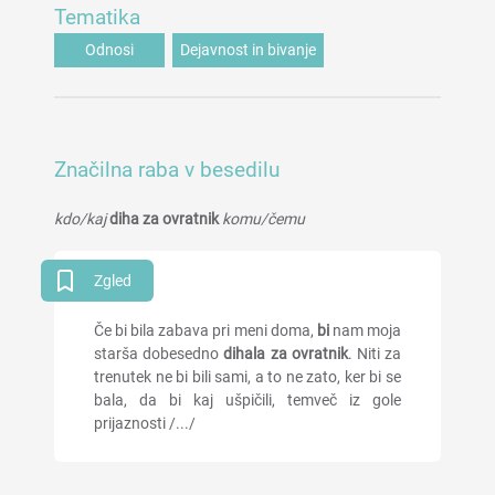
Tematika
Odnosi
Dejavnost in bivanje
Značilna raba v besedilu
kdo/kaj
diha za ovratnik
komu/čemu
Zgled
Če bi bila zabava pri meni doma,
bi
nam moja
starša dobesedno
dihala za ovratnik
. Niti za
trenutek ne bi bili sami, a to ne zato, ker bi se
bala, da bi kaj ušpičili, temveč iz gole
prijaznosti /.../