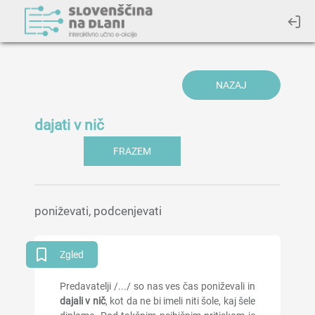
NAZAJ
dajati v nič
FRAZEM
poniževati, podcenjevati
Zgled
Predavatelji /.../ so nas ves čas poniževali in
dajali v nič
, kot da ne bi imeli niti šole, kaj šele