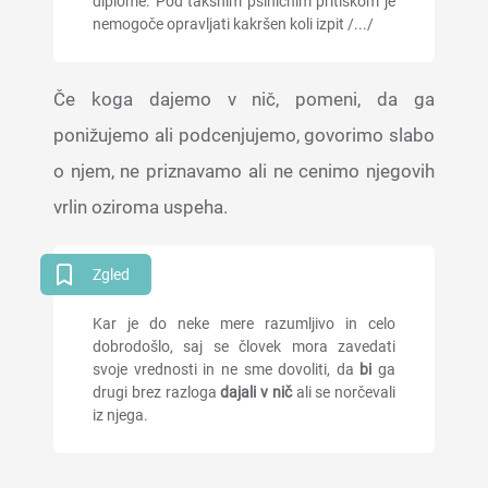
diplome. Pod takšnim psihičnim pritiskom je
nemogoče opravljati kakršen koli izpit /.../
Če koga dajemo v nič, pomeni, da ga
ponižujemo ali podcenjujemo, govorimo slabo
o njem, ne priznavamo ali ne cenimo njegovih
vrlin oziroma uspeha.
Zgled
Kar je do neke mere razumljivo in celo
dobrodošlo, saj se človek mora zavedati
svoje vrednosti in ne sme dovoliti, da
bi
ga
drugi brez razloga
dajali v nič
ali se norčevali
iz njega.