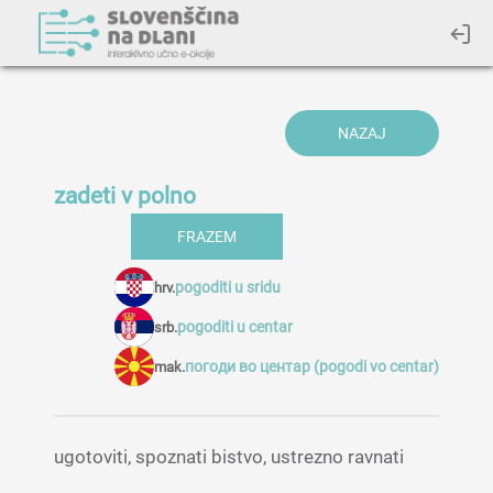
NAZAJ
zadeti v polno
FRAZEM
pogoditi u sridu
hrv.
pogoditi u centar
srb.
погоди во центар (pogodi vo centar)
mak.
ugotoviti, spoznati bistvo, ustrezno ravnati