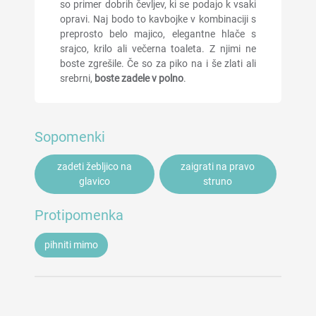
so primer dobrih čevljev, ki se podajo k vsaki
opravi. Naj bodo to kavbojke v kombinaciji s
preprosto belo majico, elegantne hlače s
srajco, krilo ali večerna toaleta. Z njimi ne
boste zgrešile. Če so za piko na i še zlati ali
srebrni,
boste zadele v polno
.
Sopomenki
zadeti žebljico na
zaigrati na pravo
glavico
struno
Protipomenka
pihniti mimo