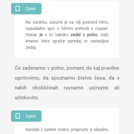
Zgled
Na začetku sezone je za cilj postavil hitro,
napadalno igro s hitrimi prehodi v napad.
Trener
je
s to taktiko
zadel v polno
, kajti
imamo hitre igralce spredaj in zanesljive
zadaj.
Če zadenemo v polno, pomeni, da kaj pravilno
ugotovimo, da spoznamo bistvo česa, da v
nekih okoliščinah ravnamo ustrezno ali
učinkovito.
Zgled
Sandali z ozkimi trakci, preprosti, a klasični,