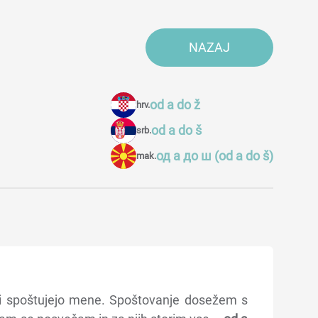
NAZAJ
od a do ž
hrv.
od a do š
srb.
од а до ш (od a do š)
mak.
ni spoštujejo mene. Spoštovanje dosežem s