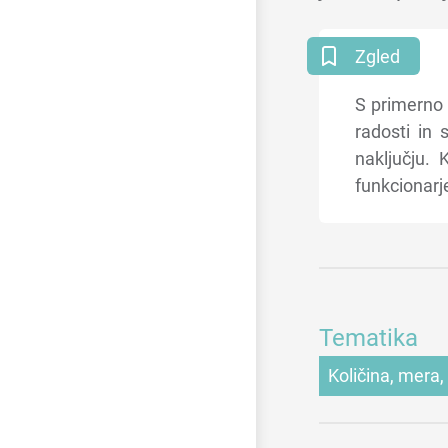
Zgled
S primerno 
radosti in 
naključju. 
funkcionarj
Tematika
Količina, mera,