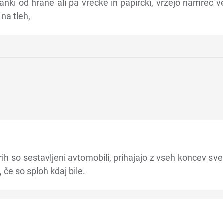
anki od hrane ali pa vrečke in papirčki, vržejo namreč 
na tleh,
erih so sestavljeni avtomobili, prihajajo z vseh koncev sve
, če so sploh kdaj bile.