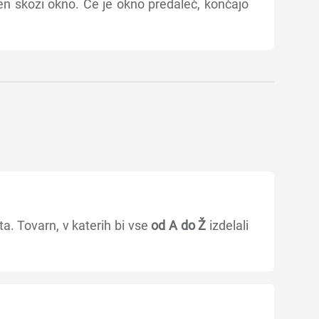
ven skozi okno. Če je okno predaleč, končajo
ta. Tovarn, v katerih bi vse
od A do Ž
izdelali