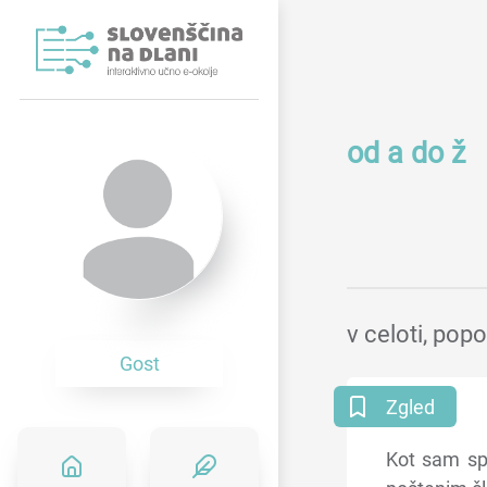
od a do ž
v celoti, po
Gost
Zgled
Kot sam sp