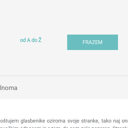
od A do Ž
FRAZEM
polnoma
oštujem glasbenike oziroma svoje stranke, tako naj o