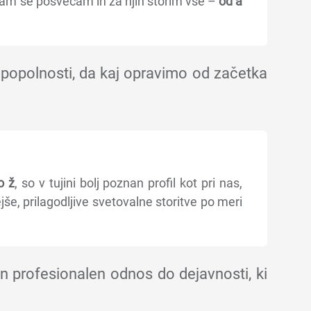
am se posvečam in za njih storim vse –
od a
i popolnosti, da kaj opravimo od začetka
o ž
, so v tujini bolj poznan profil kot pri nas,
še, prilagodljive svetovalne storitve po meri
 profesionalen odnos do dejavnosti, ki