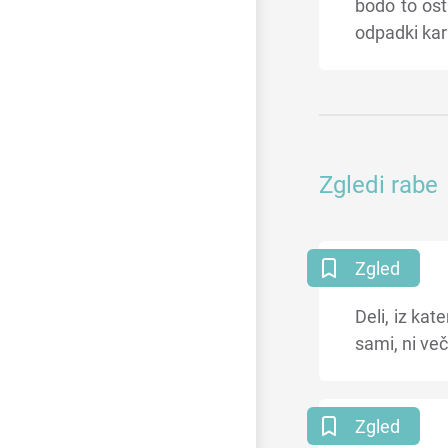
bodo to ost
odpadki kar 
Zgledi rabe
Zgled
Deli, iz kat
sami, ni več
Zgled