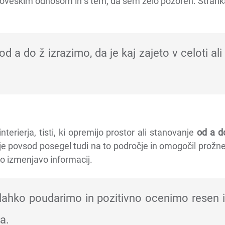
oveškim odnosom in s tem, da sem zelo pozoren. Strank
 a do ž izrazimo, da je kaj zajeto v celoti al
interierja, tisti, ki opremijo prostor ali stanovanje
od a d
 je povsod posegel tudi na to področje in omogočil prožnej
tro izmenjavo informacij.
ahko poudarimo in pozitivno ocenimo resen in
a.