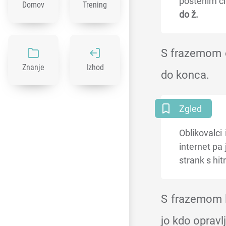
poštenim čl
Domov
Trening
do ž.
S frazemom od
Znanje
Izhod
do konca.
Zgled
Oblikovalci 
internet pa
strank s hi
S frazemom l
jo kdo opravlj