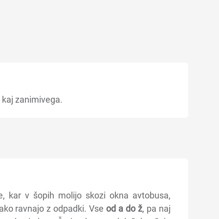
el kaj zanimivega.
e, kar v šopih molijo skozi okna avtobusa,
kako ravnajo z odpadki. Vse
od a do ž
, pa naj