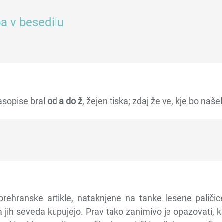
a v besedilu
časopise bral
od a do ž
, žejen tiska; zdaj že ve, kje bo naš
rehranske artikle, nataknjene na tanke lesene paličic
 jih seveda kupujejo. Prav tako zanimivo je opazovati, 