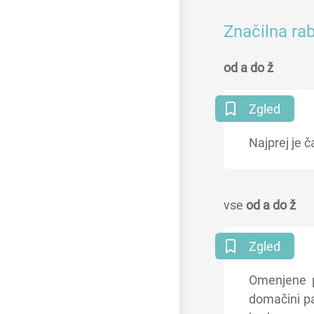
Značilna rab
od a do ž
Zgled
Najprej je 
vse
od a do ž
Zgled
Omenjene p
domačini pa