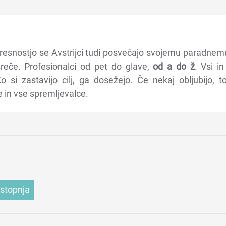
resnostjo se Avstrijci tudi posvečajo svojemu paradnemu šp
sreče. Profesionalci od pet do glave,
od a do ž
. Vsi i
Ko si zastavijo cilj, ga dosežejo. Če nekaj obljubijo, t
e in vse spremljevalce.
 stopnja